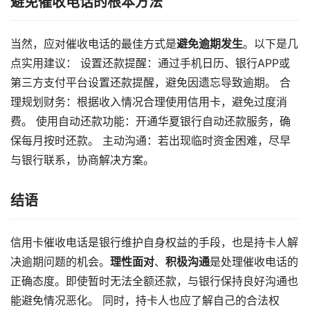
避免催收电话的根本方法
当然，应对催收电话的最佳方式是​
​避免逾期发生​
​。以下是几
点实用建议： 设置还款提醒：通过手机日历、银行APP或
第三方支付平台设置还款提醒，避免因遗忘导致逾期。 合
理规划财务：根据收入情况合理使用信用卡，避免过度消
费。 使用自动还款功能：开通华夏银行自动还款服务，确
保每月按时还款。 主动沟通：若出现临时资金困难，尽早
与银行联系，协商解决方案。
结语
信用卡催收电话是银行维护自身权益的手段，也是持卡人解
决逾期问题的机会。​
​理性面对​
​、​
​积极沟通​
​是处理催收电话的
正确态度。即使暂时无法全额还款，与银行保持良好沟通也
能避免情况恶化。 同时，持卡人也应了解自己的合法权