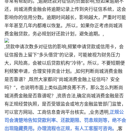
非常有帮助的。,逾期还款对征信的负面影响,但如果逾期不
还，尚城消费金融会将逾期记录上传到央行征信系统，这会
影响你的信用分数。逾期时间越长，影响越大，严重时可能
半年甚至几年内都难以恢复。,所以，如果你正考虑尚城消
费金融贷款，务必规划好还款计划，避免逾期。,
,贷款申请次数多对征信的影响,频繁申请贷款或信用卡，会
征信报告上留下“多头借贷”的记录，可能被视为财务压力
大，风险高，会被以后贷款机构“冷待”。所以，不要短期便
利频繁申请，合理安排资金计划。,如何判断尚城消费金融
是否靠谱？,既然大家都问“尚城消费金融上征信吗？安全
吗？”，也说明市面上类似品牌良莠不齐，那么怎么判断尚
城消费金融是否靠谱呢？,资质合法,确定尚城消费金融是否
有正规经营执照，是否受银监会或地方金融监管部门监管，
可以官方网站、工商信息查询平台核实。,业务透明,
正规公
司会清楚地告知贷款利率、还款期限、罚息规则等，绝不会
出现隐藏费用。办理流程也正规，有人工客服可咨询。
,客