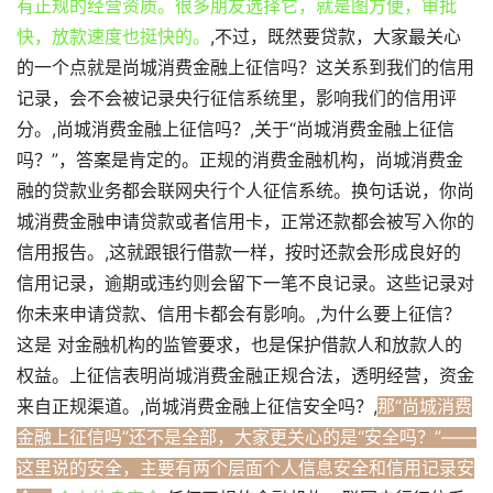
有正规的经营资质。很多朋友选择它，就是图方便，审批
快，放款速度也挺快的。
,不过，既然要贷款，大家最关心
的一个点就是尚城消费金融上征信吗？这关系到我们的信用
记录，会不会被记录央行征信系统里，影响我们的信用评
分。,尚城消费金融上征信吗？,关于“尚城消费金融上征信
吗？”，答案是肯定的。正规的消费金融机构，尚城消费金
融的贷款业务都会联网央行个人征信系统。换句话说，你尚
城消费金融申请贷款或者信用卡，正常还款都会被写入你的
信用报告。,这就跟银行借款一样，按时还款会形成良好的
信用记录，逾期或违约则会留下一笔不良记录。这些记录对
你未来申请贷款、信用卡都会有影响。,为什么要上征信？
这是 对金融机构的监管要求，也是保护借款人和放款人的
权益。上征信表明尚城消费金融正规合法，透明经营，资金
来自正规渠道。,尚城消费金融上征信安全吗？,
那“尚城消费
金融上征信吗”还不是全部，大家更关心的是“安全吗？”——
这里说的安全，主要有两个层面个人信息安全和信用记录安