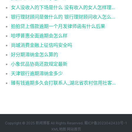
女人没收入的下场是什么 没有收入的女人怎样理财
银行理财顾问是做什么的 银行理财顾问收入怎么样
拍拍贷上借款逾期一个月发律师函有什么后果
哈啰普惠全面逾期会怎么样
尚城消费金融上征信吗安全吗
好分期滞纳金怎么算的
小象优品协商还款规定最新
天津银行逾期滞纳金多少
臻有钱逾期多久会打联系人_湖北省农村信用社客服电话,零钱通限额人工客服电话
Copyright © 2025 新闻博客 All Rights Reserved.
蜀ICP备2023042433号-1
XML地图
网站首页