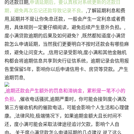
的还款日期,
申请延期后，要认真核对系统更新的还款日
期，避免再次忘记还款导致记录不良。
,了解延期利息和费
用,延期并不是让你免息还款，一般会产生一定利息或者费
用，具体规则一定要仔细阅读，避免后续产生意外负担。,
度小满贷款逾期的后果及如何避免？,既然都知道度小满贷
款怎么申请延期，当然我们更要明白不按时还款会有哪些麻
烦，避免让问变大。,信用记录受影响,度小满和其他金融机
构都会将逾期信息共享到央行征信系统，逾期记录会信用报
告里保留5年，影响你以后申请信用卡、房贷等贷款。,产生
逾期罚息,
,
逾期还款会产生额外的罚息和滞纳金，累积是一笔不小的
负担。
,催收电话骚扰,逾期严重时，你可能会接到度小满及
第三方催收机构的催款电话，可能会影响个人生活和心理健
康。,法律风险,极端情况下，如果逾期金额大且长时间不
还，度小满可能会采取法律途径追讨欠款，影响个人自
由。,关于度小满贷款怎么申请延期的几点建议,说了这么